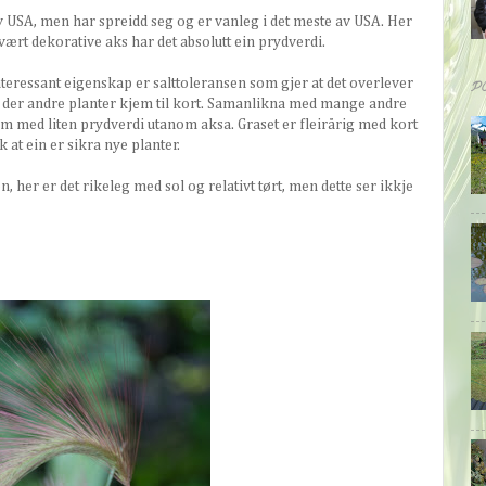
v USA, men har spreidd seg og er vanleg i det meste av USA. Her
svært dekorative aks har det absolutt ein prydverdi.
interessant eigenskap er salttoleransen som gjer at det overlever
P
r der andre planter kjem til kort. Samanlikna med mange andre
cm med liten prydverdi utanom aksa. Graset er fleirårig med kort
k at ein er sikra nye planter.
n, her er det rikeleg med sol og relativt tørt, men dette ser ikkje