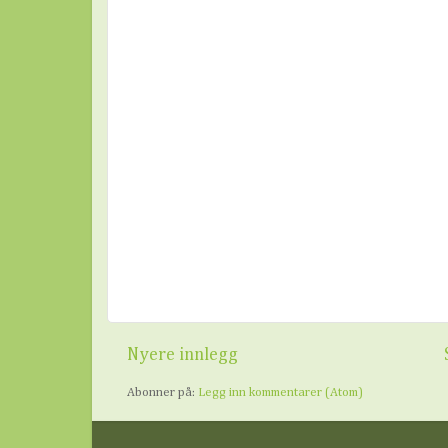
Nyere innlegg
Abonner på:
Legg inn kommentarer (Atom)