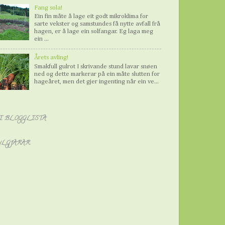
Fang sola!
Ein fin måte å lage eit godt mikroklima for
sarte vekster og samstundes få nytte avfall frå
hagen, er å lage ein solfangar. Eg laga meg
ein ...
Årets avling!
Smakfull gulrot I skrivande stund lavar snøen
ned og dette markerar på ein måte slutten for
hageåret, men det gjer ingenting når ein ve...
I BLOGGLISTA
YLGJARAR