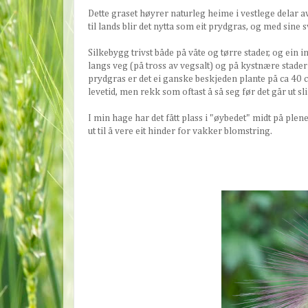
Dette graset høyrer naturleg heime i vestlege delar a
til lands blir det nytta som eit prydgras, og med sine 
Silkebygg trivst både på våte og tørre stader, og ein 
langs veg (på tross av vegsalt) og på kystnære stade
prydgras er det ei ganske beskjeden plante på ca 40 
levetid, men rekk som oftast å så seg før det går ut sli
I min hage har det fått plass i "øybedet" midt på plene
ut til å vere eit hinder for vakker blomstring.