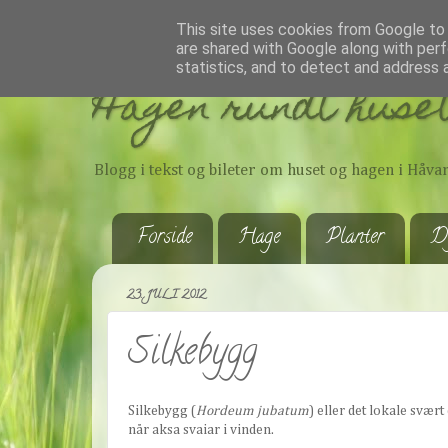
This site uses cookies from Google to d
are shared with Google along with perf
statistics, and to detect and address 
Hagen rundt huset
Blogg i tekst og bileter om huset og hagen i Håv
Forside
Hage
Planter
D
23. JULI 2012
Silkebygg
Silkebygg (
Hordeum jubatum
) eller det lokale svær
når aksa svaiar i vinden.