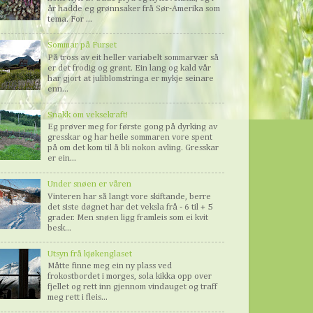
år hadde eg grønnsaker frå Sør-Amerika som
tema. For ...
Sommar på Furset
På tross av eit heller variabelt sommarvær så
er det frodig og grønt. Ein lang og kald vår
har gjort at juliblomstringa er mykje seinare
enn...
Snakk om veksekraft!
Eg prøver meg for første gong på dyrking av
gresskar og har heile sommaren vore spent
på om det kom til å bli nokon avling. Gresskar
er ein...
Under snøen er våren
Vinteren har så langt vore skiftande, berre
det siste døgnet har det veksla frå - 6 til + 5
grader. Men snøen ligg framleis som ei kvit
besk...
Utsyn frå kjøkenglaset
Måtte finne meg ein ny plass ved
frokostbordet i morges, sola kikka opp over
fjellet og rett inn gjennom vindauget og traff
meg rett i fleis...