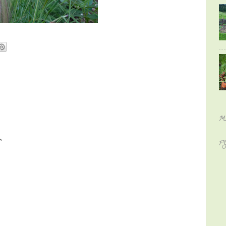
M
r
F