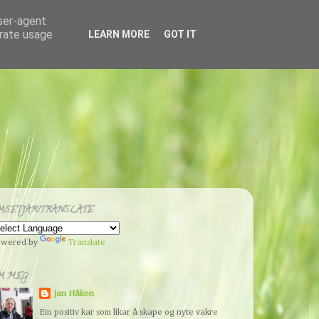
user-agent
erate usage
LEARN MORE
GOT IT
MSETJAR/TRANSLATE
wered by
Translate
M MEG
Jan Håkon
Ein positiv kar som likar å skape og nyte vakre