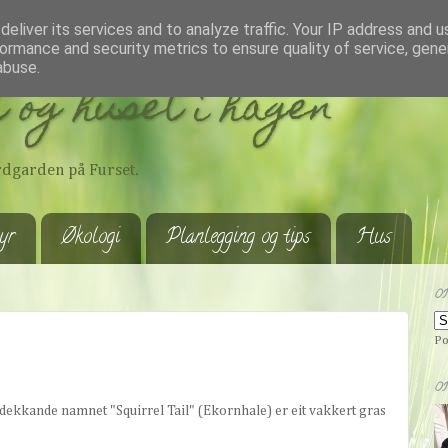
eliver its services and to analyze traffic. Your IP address and 
ormance and security metrics to ensure quality of service, gen
abuse.
 og huset i hagen
ardgarden på Furset.
yr
Økologi
Planlegging og tips
Hus
O
Po
O
t dekkande namnet "Squirrel Tail" (Ekornhale) er eit vakkert gras