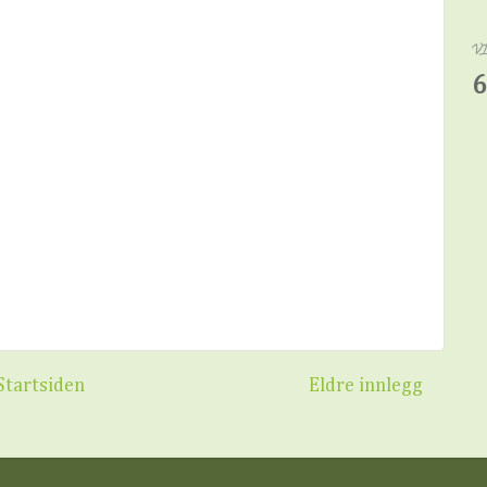
V
6
Startsiden
Eldre innlegg