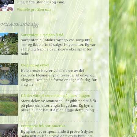
miljø, både utandørs og inne.
Vis hele profilen min
OPULÆRE INNLEGG
Sargenteple-sjeldan å sjå
Sargenteple ( Malus toringo var. sargentii)
ser eg ikkje ofte til salgs i hagesenter. Eg var
så heldig å kome over nokre eksemplar for
nokr...
Elegant og enkel
Nøkkeroser høyrer vel til nokre av dei
vakraste blomane i planteverda, så enkel og
elegant. Den enkle forma er ikkje tilfeldig, for
i lag me...
Då det våte element kom på plass i hagen
Store delar av sommaren i år gikk med til å få
på plass ein etterlengta hagedam. Eg byrja
allereie i fjor haust å planleggje dette, til og ...
Framande frå Sør-Amerika
Eg synes det er spennande å prøve å dyrke
noko nytt av både pryd og nyttevekstar, og i