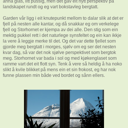
anna glas, litt pussig, men det gav eit nytt perspektiv på
landskapet rundt og eg vart bokstavleg bergtatt.
Garden vår ligg i eit knutepunkt mellom to dalar slik at det er
fjell på nesten alle kantar, og då snakkar eg om verkelege
fjell og Storhornet er kjempa av dei alle. Den stig som ein
mektig pukkel rett i det naturlege synsfeltet og ein kan ikkje
la vere å leggje merke til det. Og det var dette fjellet som
gjorde meg bergtatt i morges, sjølv om eg ser det nesten
kvar dag, så var det nok sjølve perspektivet som bergtok
meg. Storhornet var bada i sol og med kjøkenglaset som
ramme vart det eit flott syn. Tenk å vere så heldig å ha noko
slikt å kvile blikket på mens ein et sin frokost, eg har nok
funne plassen min både ved bordet og sånn ellers.