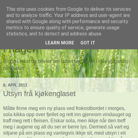
This site uses cookies from Google to deliver its services
and to analyze traffic. Your IP address and user-agent are
shared with Google along with performance and security
metrics to ensure quality of service, generate usage
Hagen rundt huset og huset
statistics, and to detect and address abuse.
LEARN MORE
GOT IT
i hagen
Blogg i tekst og bileter om huset og hagen i Håvardgarden
på Furset.
8. APR. 2013
Utsyn frå kjøkenglaset
Måtte finne meg ein ny plass ved frokostbordet i morges,
sola kikka opp over fjellet og rett inn gjennom vindauget og
traff meg rett i fleisen. Elskar sola, men ikkje når den treff
meg i augene og alt du ser er berre lys. Dermed så vart eg
sitjane på ein plass eg vanlegvis ikkje sit, med utsyn i eit