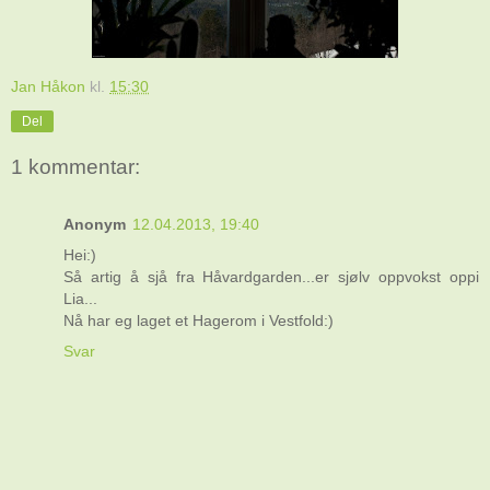
Jan Håkon
kl.
15:30
Del
1 kommentar:
Anonym
12.04.2013, 19:40
Hei:)
Så artig å sjå fra Håvardgarden...er sjølv oppvokst oppi
Lia...
Nå har eg laget et Hagerom i Vestfold:)
Svar