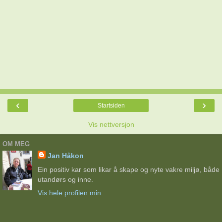
‹
›
Startsiden
Vis nettversjon
OM MEG
Jan Håkon
Ein positiv kar som likar å skape og nyte vakre miljø, både
utandørs og inne.
Vis hele profilen min